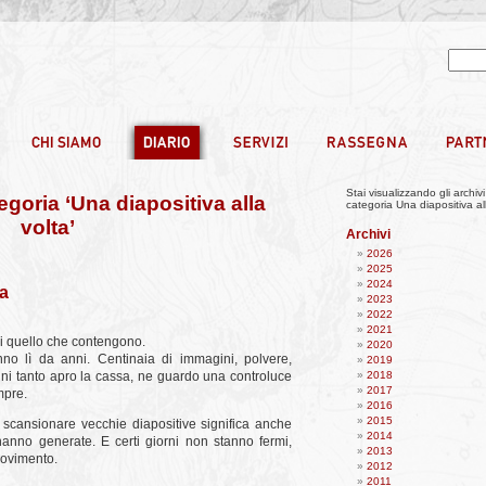
Stai visualizzando gli archivi
tegoria ‘Una diapositiva alla
categoria Una diapositiva all
volta’
Archivi
2026
2025
2024
ta
2023
2022
2021
i quello che contengono.
2020
nno lì da anni. Centinaia di immagini, polvere,
2019
. Ogni tanto apro la cassa, ne guardo una controluce
2018
2017
mpre.
2016
2015
scansionare vecchie diapositive significa anche
2014
hanno generate. E certi giorni non stanno fermi,
2013
movimento.
2012
2011