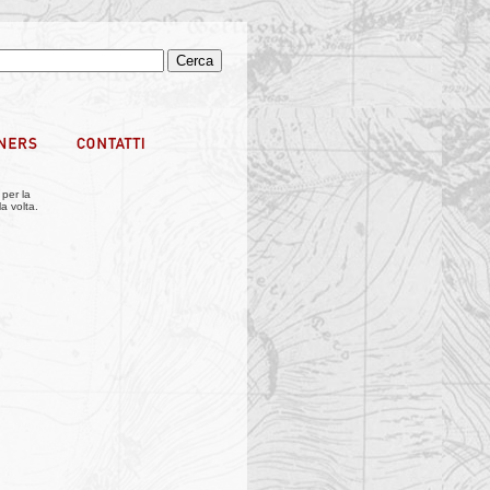
 per la
a volta.