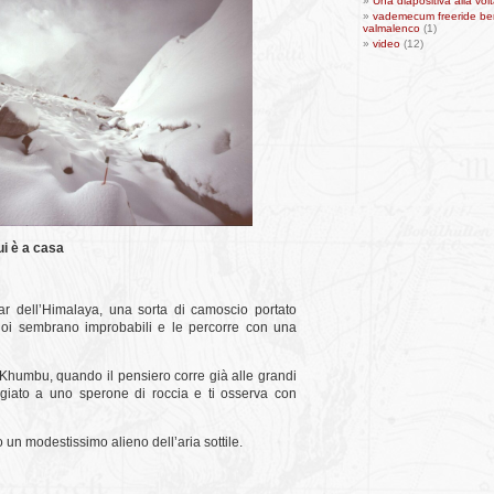
Una diapositiva alla vol
vademecum freeride be
valmalenco
(1)
video
(12)
ui è a casa
ar dell’Himalaya, una sorta di camoscio portato
 noi sembrano improbabili e le percorre con una
l Khumbu, quando il pensiero corre già alle grandi
iato a uno sperone di roccia e ti osserva con
to un modestissimo alieno dell’aria sottile.