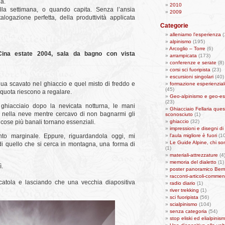
ia.
2010
lla settimana, o quando capita. Senza l’ansia
2009
talogazione perfetta, della produttività applicata
Categorie
alleniamo l'esperienza
(
alpinismo
(195)
Arcoglio – Torre
(6)
Cina estate 2004, sala da bagno con vista
arrampicata
(173)
conferenze e serate
(8)
corsi sci fuoripista
(23)
escursioni singolari
(40)
qua scavato nel ghiaccio e quel misto di freddo e
formazione esperienzial
(45)
 quota riescono a regalare.
Geo-alpinismo e geo-es
(23)
 ghiacciaio dopo la nevicata notturna, le mani
Ghiacciaio Fellaria ques
ato nella neve mentre cercavo di non bagnarmi gli
sconosciuto
(1)
 cose più banali tornano essenziali.
ghiaccio
(32)
impressioni e disegni di 
to marginale. Eppure, riguardandola oggi, mi
l'aula migliore è fuori
(10
Le Guide Alpine, chi so
di quello che si cerca in montagna, una forma di
(1)
materiali-attrezzature
(4
memoria del dialetto
(1)
ì.
poster panoramico Bern
racconti-articoli-commen
atola e lasciando che una vecchia diapositiva
radio diario
(1)
river trekking
(1)
sci fuoripista
(56)
scialpinismo
(104)
senza categoria
(54)
stop eliski ed elialpinis