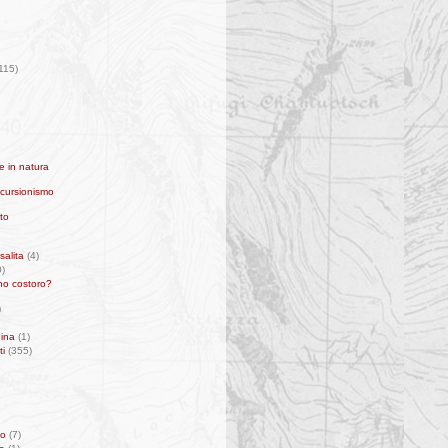
115)
e in natura
cursionismo
to
salita
(4)
)
no costoro?
)
ina
(1)
ti
(355)
mo
(7)