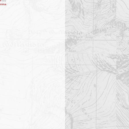
ta
(1)
rnina