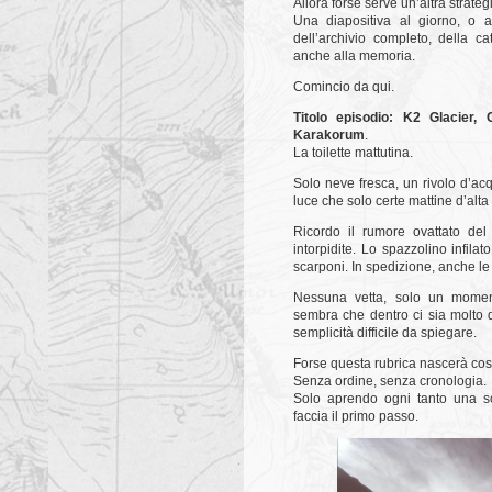
Allora forse serve un’altra strateg
Una diapositiva al giorno, o a
dell’archivio completo, della ca
anche alla memoria.
Comincio da qui.
Titolo episodio:
K2 Glacier, 
Karakorum
.
La toilette mattutina.
Solo neve fresca, un rivolo d’ac
luce che solo certe mattine d’alta
Ricordo il rumore ovattato del
intorpidite. Lo spazzolino infil
scarponi. In spedizione, anche le
Nessuna vetta, solo un momen
sembra che dentro ci sia molto 
semplicità difficile da spiegare.
Forse questa rubrica nascerà cos
Senza ordine, senza cronologia.
Solo aprendo ogni tanto una sc
faccia il primo passo.