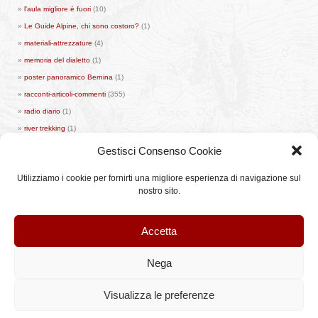
l'aula migliore è fuori
(10)
Le Guide Alpine, chi sono costoro?
(1)
materiali-attrezzature
(4)
memoria del dialetto
(1)
poster panoramico Bernina
(1)
racconti-articoli-commenti
(355)
radio diario
(1)
river trekking
(1)
sci fuoripista
(56)
Gestisci Consenso Cookie
scialpinismo
(104)
Utilizziamo i cookie per fornirti una migliore esperienza di navigazione sul
senza categoria
(54)
nostro sito.
stop eliski ed elialpinismo
(7)
Una diapositiva alla volta
(1)
Accetta
vademecum freeride bernina valmalenco
(1)
video
(12)
Nega
©StileAlpino.it - Testi e immagini sono proprietà di StileAlpino.it, qualsiasi riproduzione anche
Visualizza le preferenze
parziale è vietata.
Articoli (RSS)
and
Commenti (RSS)