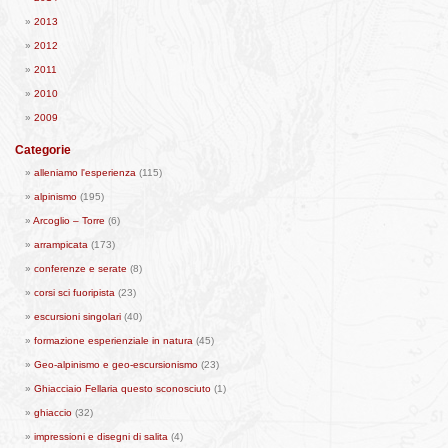
2013
2012
2011
2010
2009
Categorie
alleniamo l'esperienza
(115)
alpinismo
(195)
Arcoglio – Torre
(6)
arrampicata
(173)
conferenze e serate
(8)
corsi sci fuoripista
(23)
escursioni singolari
(40)
formazione esperienziale in natura
(45)
Geo-alpinismo e geo-escursionismo
(23)
Ghiacciaio Fellaria questo sconosciuto
(1)
ghiaccio
(32)
impressioni e disegni di salita
(4)