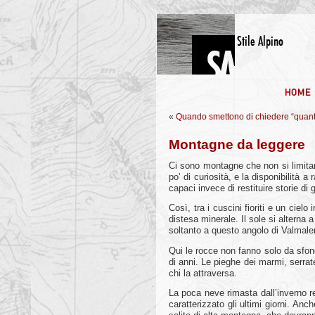
«
Quando smettono di chiedere “quan
Montagne da leggere
Ci sono montagne che non si limita
po’ di curiosità, e la disponibilità 
capaci invece di restituire storie d
Così, tra i cuscini fioriti e un cie
distesa minerale. Il sole si alterna
soltanto a questo angolo di Valmale
Qui le rocce non fanno solo da sfondo
di anni. Le pieghe dei marmi, serra
chi la attraversa.
La poca neve rimasta dall’inverno re
caratterizzato gli ultimi giorni. A