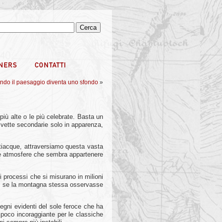
uando il paesaggio diventa uno sfondo
»
ù alte o le più celebrate. Basta un
so vette secondarie solo in apparenza,
artiacque, attraversiamo questa vasta
ci e atmosfere che sembra appartenere
di processi che si misurano in milioni
ome se la montagna stessa osservasse
segni evidenti del sole feroce che ha
 poco incoraggiante per le classiche