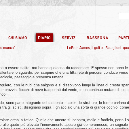
to manca”
LeBron James, il golf e i Faraglioni: q
no a essere salite, ma hanno qualcosa da raccontare. E spesso non sono le pi
a rallentare lo sguardo, per scoprire che una fitta rete di percorsi conduce ver
i geologia, paesaggio e presenza umana.
lo inquieto, con le nubi che salgono e si dissolvono lungo la linea di cresta sp
 a improvvisi fiocchi di neve trasportati dal vento, in un continuo mutare di lu
nco.
, sono parte integrante del racconto. I colori, le strutture, le forme parlano 
te tra gli scisti, disegnano sopra il ghiacciaio una sorta di grande occhio, c
siste ormai a fatica. Quella che ancora si incontra, molle e fradicia, porta i 
nche alle quote più elevate l’innevamento appare già compromesso, un segnale