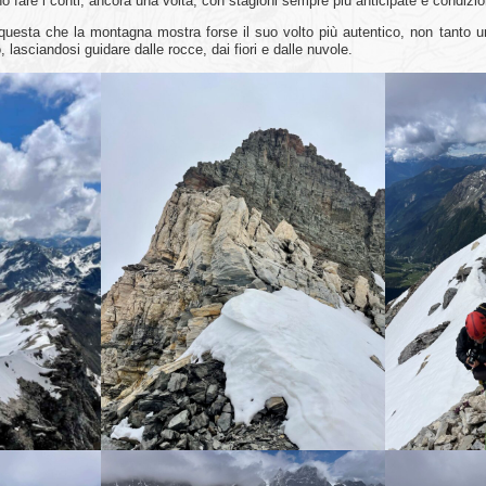
o fare i conti, ancora una volta, con stagioni sempre più anticipate e condizion
questa che la montagna mostra forse il suo volto più autentico, non tanto u
lasciandosi guidare dalle rocce, dai fiori e dalle nuvole.