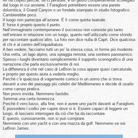
Mi ha colpito perché, se ci pensate, è un gesto completamente scollegato
dal luogo in cui avviene. I Faraglioni potrebbero essere una parete
dolomitica, il Grand Canyon o un fondale stampato in studio fotografico.
Cambierebbe poco.
Il luogo non partecipa all’azione. È lì come quinta teatrale.
E forse è proprio questo il punto.
Nell’immaginario contemporaneo il successo non consiste più tanto
nell’entrare in relazione con un luogo, quanto nell’utilizzarlo come sfondo
per raccontare qualcos’altro. La foto non dice nulla di Capri. Dice qualcosa
di chi è al centro dell’inquadratura.
A ben vedere, facciamo tutti un po’ la stessa cosa, in forme più modeste.
Una vetta, un lago alpino, una spiaggia remota, una sentiero panoramico.
Spesso i luoghi diventano semplicemente il supporto scenografico di una
narrazione che parla esclusivamente di noi.
La differenza è che nel caso di LeBron la cosa appare quasi caricaturale,
e proprio per questo aiuta a vederla meglio.
Perché c’è qualcosa di vagamente comico in un uomo che si trova
davanti a uno dei paesaggi più celebri del Mediterraneo e decide di usarlo
come campo pratica.
Non provo invidia. Nemmeno fastidio.
Semmai una certa tenerezza.
Perché il vero lusso, alla fine, non è avere uno yacht davanti ai Faraglioni.
È possedere i codici per capire dove si è. Essere capaci di leggere un
luogo, di lasciarsi interrogare da ciò che ha da raccontare.
E questo, curiosamente, non si può comprare.
Nemmeno con uno yacht e con una mazza da golf. Nemmeno se sei
LeBron James.