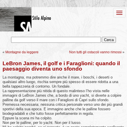
«
Montagne da leggere
Non tutti gli ostacoli vanno rimossi
»
LeBron James, il golf e i Faraglioni: quando il
paesaggio diventa uno sfondo
La montagna, ma potremmo dire anche il mare, i boschi, i deserti o
qualsiasi altro luogo, rischia sempre più spesso di essere ridotta a una
bella tappezzeria di contorno. Un fondale.
La rappresentazione più nitida di questo malinteso l’ho vista nelle
immagini di LeBron James che, a bordo di uno yacht, si diverte a colpire
palline da golf verso il mare con i Faraglioni di Capri sullo sfondo.
Premessa necessaria: nessuna critica personale verso uno dei più grandi
sportivi della sua epoca. E immagino anche che le palline fossero
biodegradabili e che tutto fosse perfettamente in regola.
Eppure la scena mi ha colpito.
Non per le palline, per lo yacht. Non per il lusso.