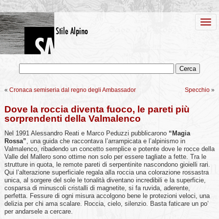
«
Cronaca semiseria dal regno degli Ambassador
Specchio
»
Dove la roccia diventa fuoco, le pareti più
sorprendenti della Valmalenco
Nel 1991 Alessandro Reati e Marco Peduzzi pubblicarono
“Magia
Rossa”
, una guida che raccontava l’arrampicata e l’alpinismo in
Valmalenco, ribadendo un concetto semplice e potente dove le rocce della
Valle del Mallero sono ottime non solo per essere tagliate a fette. Tra le
strutture in quota, le remote pareti di serpentinite nascondono gioielli rari.
Qui l’alterazione superficiale regala alla roccia una colorazione rossastra
unica, al sorgere del sole le tonalità diventano incredibili e la superficie,
cosparsa di minuscoli cristalli di magnetite, si fa ruvida, aderente,
perfetta. Fessure di ogni misura accolgono bene le protezioni veloci, una
delizia per chi ama scalare. Roccia, cielo, silenzio. Basta faticare un po’
per andarsele a cercare.