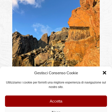
Gestisci Consenso Cookie
Utilizziamo i cookie per fornirti una migliore esperienza di navigazione sul
nostro sito.
Questo articolo è stato pubblicato il martedì, 26 Agosto 2025 alle 08:04 e classificato
in
alpinismo
,
arrampicata
. È possibile seguire tutte le repliche a questo articolo
tramite il feed
RSS 2.0
.
Accetta