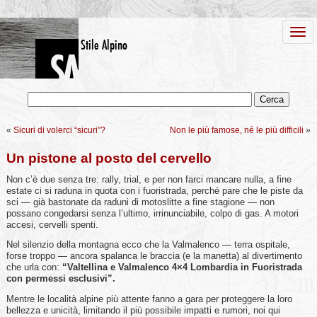
«
Sicuri di volerci “sicuri”?
Non le più famose, né le più difficili
»
Un pistone al posto del cervello
Non c’è due senza tre: rally, trial, e per non farci mancare nulla, a fine
estate ci si raduna in quota con i fuoristrada, perché pare che le piste da
sci — già bastonate da raduni di motoslitte a fine stagione — non
possano congedarsi senza l’ultimo, irrinunciabile, colpo di gas. A motori
accesi, cervelli spenti.
Nel silenzio della montagna ecco che la Valmalenco — terra ospitale,
forse troppo — ancora spalanca le braccia (e la manetta) al divertimento
che urla con:
“Valtellina e Valmalenco 4×4 Lombardia in Fuoristrada
con permessi esclusivi”.
Mentre le località alpine più attente fanno a gara per proteggere la loro
bellezza e unicità, limitando il più possibile impatti e rumori, noi qui