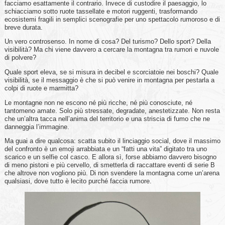
facciamo esattamente il contrario. Invece di custodire il paesaggio, lo
schiacciamo sotto ruote tassellate e motori ruggenti, trasformando
ecosistemi fragili in semplici scenografie per uno spettacolo rumoroso e di
breve durata.
Un vero controsenso. In nome di cosa? Del turismo? Dello sport? Della
visibilità? Ma chi viene davvero a cercare la montagna tra rumori e nuvole
di polvere?
Quale sport eleva, se si misura in decibel e scorciatoie nei boschi? Quale
visibilità, se il messaggio è che si può venire in montagna per pestarla a
colpi di ruote e marmitta?
Le montagne non ne escono né più ricche, né più conosciute, né
tantomeno amate. Solo più stressate, degradate, anestetizzate. Non resta
che un’altra tacca nell’anima del territorio e una striscia di fumo che ne
danneggia l’immagine.
Ma guai a dire qualcosa: scatta subito il linciaggio social, dove il massimo
del confronto è un emoji arrabbiata e un “fatti una vita” digitato tra uno
scarico e un selfie col casco. E allora sì, forse abbiamo davvero bisogno
di meno pistoni e più cervello, di smetterla di raccattare eventi di serie B
che altrove non vogliono più. Di non svendere la montagna come un’arena
qualsiasi, dove tutto è lecito purché faccia rumore.