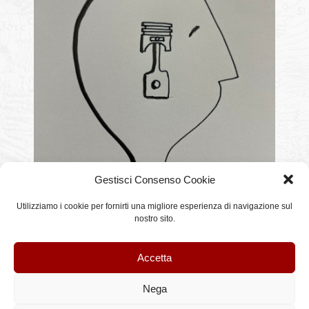
Gestisci Consenso Cookie
Utilizziamo i cookie per fornirti una migliore esperienza di navigazione sul
nostro sito.
Questo articolo è stato pubblicato il sabato, 28 Giugno 2025 alle 11:55 e classificato
in
racconti-articoli-commenti
. È possibile seguire tutte le repliche a questo articolo
tramite il feed
RSS 2.0
.
Accetta
Nega