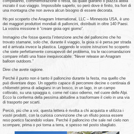
compleanno, commemorazione o festa, da quale giardino o piazza abbia
iniziato il suo viaggio. Impossibile saperlo, so però dove è finito, tra fiori di
una montagna che non aveva alcun bisogno di essere decorata.
Ho poi scoperto che Anagram International, LLC – Minnesota USA, è uno
dei maggiori produttori mondiali di palloncini, distribuiti in oltre 140 Paesi.
La vostra missione è “creare gioia ogni giorno”.
Immagino che fosse questa l’intenzione anche del palloncino che ho
trovato stamane, solo che, durante il viaggio, la gioia si è persa per strada
ed è arrivata invece la plastica. Leggendo le vostre istruzioni ho scoperto
che siete perfettamente consapevoli del problema, tra le raccomandazioni
compare infatti una frase inequivocabile: “Never release an Anagram
balloon outdoors.”
Direi che avete ragione.
Perché il punto non è tanto il palloncino durante la festa, ma quello che
può diventare dopo. Un oggetto capace di percorrere decine o centinaia di
chilometri prima di adagiarsi in un bosco, in un lago, in un campo
coltivato, su una spiaggia o, come nel caso odierno, nel cuore delle Alpi.
Ecco la conferma della pessima abitudine a trasformare il cielo in una via
di trasporto per scarti.
Perciò, più che a voi, questa lettera è rivolta a chi acquista e utilizza i
vostri prodotti, con la curiosa convinzione che un rifiuto possa essere
reso poetico facendolo volare. Perché il palloncino che sale nel cielo non
scompare, prima o poi torna a terra, e spesso nel posto sbagliato.