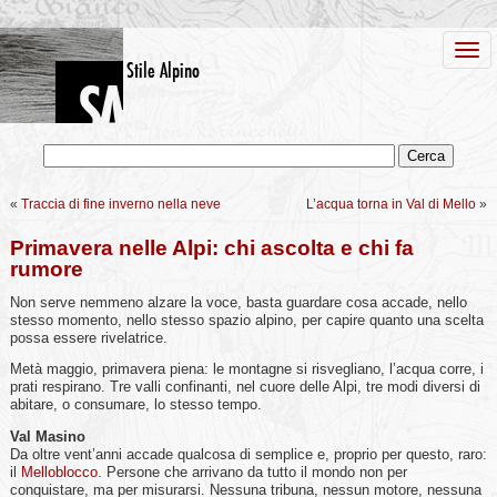
«
Traccia di fine inverno nella neve
L’acqua torna in Val di Mello
»
Primavera nelle Alpi: chi ascolta e chi fa
rumore
Non serve nemmeno alzare la voce, basta guardare cosa accade, nello
stesso momento, nello stesso spazio alpino, per capire quanto una scelta
possa essere rivelatrice.
Metà maggio, primavera piena: le montagne si risvegliano, l’acqua corre, i
prati respirano. Tre valli confinanti, nel cuore delle Alpi, tre modi diversi di
abitare, o consumare, lo stesso tempo.
Val Masino
Da oltre vent’anni accade qualcosa di semplice e, proprio per questo, raro:
il
Melloblocco
. Persone che arrivano da tutto il mondo non per
conquistare, ma per misurarsi. Nessuna tribuna, nessun motore, nessuna