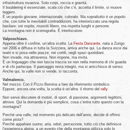
infrastruttura invasiva. Solo corpi, roccia e gravità.
Il bouldering è essenziale, scala ciò che c’è, accetta il limite, si muove
leggero.
È un popolo giovane, internazionale, colorato. Ma soprattutto è un popolo
che, con tutte le inevitabili contraddizioni, ha interiorizzato una regola
basilare: sei ospite, muoviti libero, ma rispetta luoghi e persone.
La montagna non è scenografia. È interlocutore.
Valposchiavo.
Appena oltre il confine, un’altra scelta. La
Festa Danzante
, nata a Zurigo
nel 2006 e diffusa in tutta la Svizzera, arriva anche qui. La danza esce dai
teatri e si posa nelle piazze, nei cortili, negli spazi quotidiani.
Non invade, ma attraversa. Non impone, ma invita.
È un linguaggio che non lascia traccia se non nella memoria di chi guarda
e di chi partecipa. Il paesaggio resta integro, ma si arricchisce di senso.
Anche qui, la valle non si vende, si racconta.
Valmalenco.
Nel mezzo. Con il Pizzo Bernina a fare da riferimento simbolico.
Eppure, ancora una volta, la scelta è un’altra: il ritorno del
rally
.
Non serve discutere di motori, di sport, di passione, argomenti legittimi,
altrove. Qui la domanda è più semplice, cosa c’entra tutto questo con la
montagna?
Perché una valle, nel momento più delicato dell’anno, decide di offrirsi
come pista?
Perché appaltare suono, aria, odori, percezione, tutto ciò che definisce
l’esperienza alpina, a un evento che della montagna utilizza solo lo