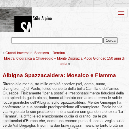
«
Grandi traversate: Scerscen – Bernina
Mostra fotografica a Chiareggio – Monte Disgrazia Picco Glorioso 150 anni di
storia
»
Albigna Spazzacaldera: Mosaico e Fiamma
Ritorno alla roccia, tra mille attività sportive (sci, corsa, nuoto,
diving,bici….) di Paolo, felice consorte della bella Camilla e dell’amico
Giuseppe. Fisicamente “iper a posto” e irresponsabilmente fiduciosi della
loro splendida guida alpina, hanno affrontato con animo sereno le solide
rocce granitiche dell’Albigna, sullo Spazzacaldera. Mentre Giuseppe ha
confermato la sua naturale predisposizione all’arrampicata, Paolo ha via
via migliorato le sue prestazioni fino a scalare con grande scioltezza “La
Fiamma”, la difficile ed emozionante guglia di granito, tra le più
spettacolari d’Europa che, come una enorme punta di lancia, veglia sulla
verde Val Bregaglia. Insomma due bravi ragazzi, neanche tanto brutti se