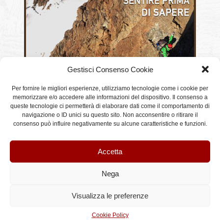
Gestisci Consenso Cookie
CHI SIAMO
Per fornire le migliori esperienze, utilizziamo tecnologie come i cookie per
memorizzare e/o accedere alle informazioni del dispositivo. Il consenso a
queste tecnologie ci permetterà di elaborare dati come il comportamento di
navigazione o ID unici su questo sito. Non acconsentire o ritirare il
consenso può influire negativamente su alcune caratteristiche e funzioni.
Accetta
Nega
©StileAlpino.it - Testi e immagini sono proprietà di StileAlpino.it, qualsiasi riproduzione anche
Visualizza le preferenze
parziale è vietata.
Entries (RSS)
and
Comments (RSS)
Cookie Policy