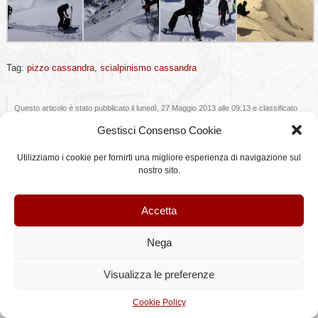
Tag:
pizzo cassandra
,
scialpinismo cassandra
Questo articolo è stato pubblicato il lunedì, 27 Maggio 2013 alle 09:13 e classificato
in
scialpinismo
. È possibile seguire tutte le repliche a questo articolo tramite il feed
Gestisci Consenso Cookie
RSS 2.0
.
Utilizziamo i cookie per fornirti una migliore esperienza di navigazione sul
nostro sito.
©StileAlpino.it - Testi e immagini sono proprietà di StileAlpino.it, qualsiasi riproduzione
anche parziale è vietata.
Articoli (RSS)
and
Commenti (RSS)
Accetta
Nega
Visualizza le preferenze
Cookie Policy