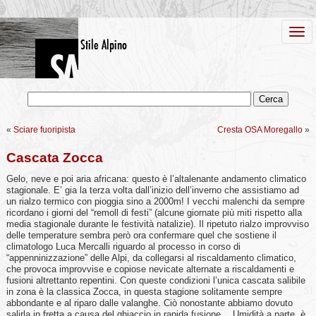
«
Sciare fuoripista
Cresta OSA Moregallo
»
Cascata Zocca
Gelo, neve e poi aria africana: questo è l’altalenante andamento climatico
stagionale. E’ gia la terza volta dall’inizio dell’inverno che assistiamo ad
un rialzo termico con pioggia sino a 2000m! I vecchi malenchi da sempre
ricordano i giorni del “remoll di festi” (alcune giornate più miti rispetto alla
media stagionale durante le festività natalizie). Il ripetuto rialzo improvviso
delle temperature sembra però ora confermare quel che sostiene il
climatologo Luca Mercalli riguardo al processo in corso di
“appenninizzazione” delle Alpi, da collegarsi al riscaldamento climatico,
che provoca improvvise e copiose nevicate alternate a riscaldamenti e
fusioni altrettanto repentini. Con queste condizioni l’unica cascata salibile
in zona è la classica Zocca, in questa stagione solitamente sempre
abbondante e al riparo dalle valanghe. Ciò nonostante abbiamo dovuto
salirla in fretta a causa del ghiaccio in rapida fusione….Umidità a parte, è