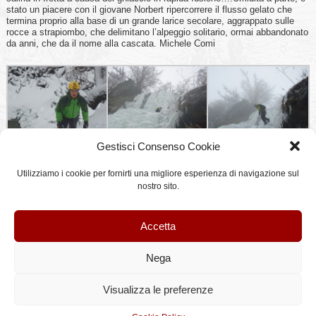
stato un piacere con il giovane Norbert ripercorrere il flusso gelato che
termina proprio alla base di un grande larice secolare, aggrappato sulle
rocce a strapiombo, che delimitano l’alpeggio solitario, ormai abbandonato
da anni, che da il nome alla cascata. Michele Comi
Gestisci Consenso Cookie
Utilizziamo i cookie per fornirti una migliore esperienza di navigazione sul
nostro sito.
Accetta
Questo articolo è stato pubblicato il lunedì, 10 Gennaio 2011 alle 16:53 e classificato
in
ghiaccio
. È possibile seguire tutte le repliche a questo articolo tramite il feed
RSS
2.0
.
Nega
Visualizza le preferenze
©StileAlpino.it - Testi e immagini sono proprietà di StileAlpino.it, qualsiasi riproduzione
anche parziale è vietata.
Articoli (RSS)
and
Commenti (RSS)